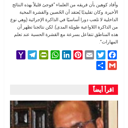
وأفاد كوهين بأن فريقه من العلماء “فوجئ قليلاً بهذه النتائج
الأخيرة. وكان تقليديًا يُعتقد أن الحُصين والقشرة المخية
الداخلية لا تلعب دورا أساسيًا في الذاكرة الإجرائية (وهي نوع
من الذاكرة اللاواعية طويلة المدى). لكن نتائجنا تظهر أن
هذه المناطق تتفاعل بسرعة مع القشرة الحسية عند تعلم
المهارات”.
Y
T
Pr
W
Li
Pi
E
T
F
a
el
in
h
n
nt
m
wi
a
S
G
h
e
tF
at
ke
er
ail
tt
ce
h
m
o
gr
ri
s
dI
es
er
b
ar
ail
o
a
e
A
n
t
o
اقرأ أيضاً
e
M
m
n
p
o
ail
dl
p
k
y