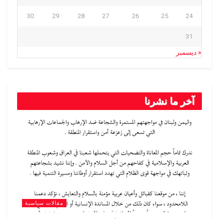
30
29
28
27
26
25
24
31
« ديسمبر
آخر ما نشرنا
مقالات سياسية