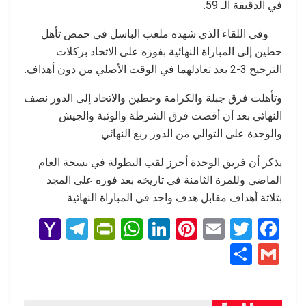
في الدقيقة الـ 59.
وفي اللقاء الذي شهده ملعب الباسل في حمص تأهل
حطين إلى المباراة النهائية بفوزه على الاتحاد بركلات
الترجيح 3-2 بعد تعادلهما في الوقت الأصلي من دون أهداف.
وتأهلت فرق جبلة والكرامة وحطين والاتحاد إلى الدور نصف
النهائي بعد أن أقصت فرق الشرطة والوثبة والجيش
والوحدة على التوالي من الدور ربع النهائي.
يذكر أن فريق الوحدة أحرز لقب البطولة في نسخة العام
الماضي وللمرة الثامنة في تاريخه بعد فوزه على المجد
بثلاثة أهداف مقابل هدف واحد في المباراة النهائية.
Y
T
Pr
W
Li
Pi
E
T
F
a
el
in
h
n
nt
m
wi
a
S
G
h
e
tF
at
ke
er
ail
tt
ce
h
m
o
gr
ri
s
dI
es
er
b
ar
ail