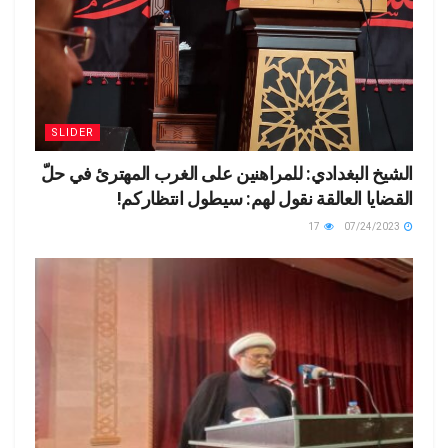
SLIDER
الشيخ البغدادي: للمراهنين على الغرب المهترئ في حلّ
القضايا العالقة نقول لهم: سيطول انتظاركم!
17
07/24/2023