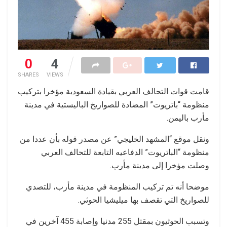
0
4
SHARES
VIEWS
قامت قوات التحالف العربي بقيادة السعودية مؤخرا بتركيب
منظومة “باتريوت” المضادة للصواريخ الباليستية في مدينة
مأرب باليمن.
ونقل موقع “المشهد الخليجي” عن مصدر قوله بأن عددا من
منظومة “الباتريوت” الدفاعيه التابعة للتحالف العربي
وصلت مؤخرا إلى مدينة مأرب.
موضحا أنه تم تركيب المنظومة في مدينة مأرب، للتصدي
للصواريخ التي تقصف بها ميليشيا الحوثي.
وتسبب الحوثيون بمقتل 255 مدنيا وإصابة 455 آخرين في