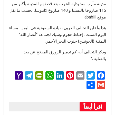
مدينة مأرب منذ بداية الحرب بعد قصفهم للمدينة بأكثر من
115 صاروخا باليستيا و 140 صاروخ كاتيوشا، بحسب ما نقل
موقع ababiil.
هذا وأعلن التحالف العربي بقيادة السعودية في اليمن، مساء
اليوم السبت، إحباط هجوم وشيك لجماعة “أنصار الله”
اليمنية (الحوثيين) جنوب البحر الأحمر.
وذكر التحالف أنه “تم تدمير الزورق المفخخ عن بعد
بالصليف”.
Y
T
Pr
W
Li
Pi
E
T
F
a
el
in
h
n
nt
m
wi
a
S
G
h
e
tF
at
ke
er
ail
tt
ce
h
m
o
gr
ri
s
dI
es
er
b
ar
ail
o
a
e
A
n
t
o
اقرأ أيضاً
e