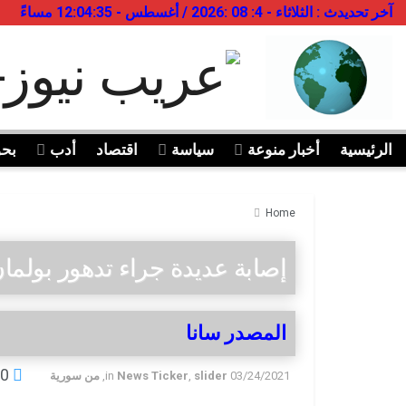
آخر تحديدث : الثلاثاء - 4: 08 :2026 / أغسطس - 12:04:35 مساءً
الرئيسية
أخبار منوعة
سياسة
اقتصاد
أدب
بح
Home
إصابة عديدة جراء تدهور بول
المصدر سانا
0
03/24/2021
slider
,
News Ticker
in
,
من سورية