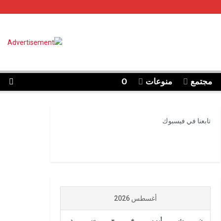
مجتمع
منوعات
O
تابعنا في فيسبوك
أغسطس 2026
ن
ث
أرب
خ
ج
س
د