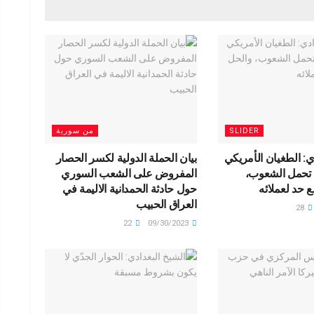
e
o
g
o
M
ail
SLIDER
من سورية
ي: الطغيان الأمريكي
بيان الحملة الدولية لكسر الحصار
ة تحمل الشعوب،
المفروض على الشعب السوري
 حد لعملائه
حول حادثة الحمدانية الاليمة في
العراق الحبيب
28
22
09/30/2023