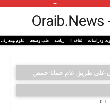
وث ودراسات
ثقافة
رياضة
طب وصحة
علوم ومعارف
مان على طريق عام حماة-حمص
0