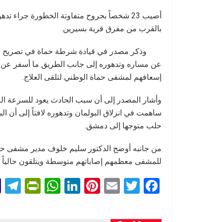
أصيب 23 شخصاً بجروح متفاوتة الخطورة جرا
بالقرب من مفرق قرية بسيرين.
وذكر مصدر في قيادة شرطة حماة في تصريح لمرا
عن مساره وتدهوره إلى جانب الطريق ما أسفر عن ت
إسعافهم لمشفى حماة الوطني لتلقى العلاج.
وأشار المصدر إلى أن سبب الحادث يعود للسرعة الز
ساهمت في انزلاق البولمان وتدهوره لافتاً إلى أن ا
حلب متوجها إلى دمشق.
للمشفى معظمهم إصاباتهم متوسطة ويتلقون حالياً كل 
T
Pr
W
Li
Pi
E
T
F
l
in
h
n
nt
m
wi
a
e
tF
at
ke
er
ail
tt
ce