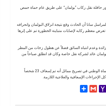
ء تدهور حافلة نقل ركاب “بولمان” على طريق عام حماة حمص
سل سانا أن الحادث وقع نتيجة انزلاق البولمان وانحرافه
عرض معظم ركابه لإصابات متباينة الخطورة تم على إثرها
ائدة وعدم انتباه السائق فضلاً عن هطول زخات من المطر
لبولمان عائد لشركة نقل خاصة وكان قد انطلق صباحاً من
من جانبه أوضح الدكتور سليم خلوف مدير مشفى حماة الوطني في تصريح مماثل أنه تم إسعاف 23 شخصاً
الإجراءات الإسعافية والعلاجية اللازمة.
S
G
Y
h
m
a
e
ar
ail
h