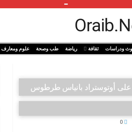
وث ودراسات
ثقافة
رياضة
طب وصحة
علوم ومعارف
على أوتوستراد بانياس طرطوس
0