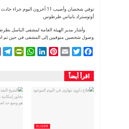
توفي شخصان وأصيب 11 آخرون ال
أوتوستراد بانياس طرطوس.
وأشار مدير الهيئة العامة لمشفى الباسل بطرط
وصول شخصين متوفيين إلى المشفى في حين تم استقب
T
Pr
W
Li
Pi
E
T
F
l
in
h
n
nt
m
wi
a
e
tF
at
ke
er
ail
tt
ce
اقرأ أيضاً
r
ri
s
dI
es
er
b
a
e
A
n
t
o
m
n
p
o
dl
p
k
y
SLIDER