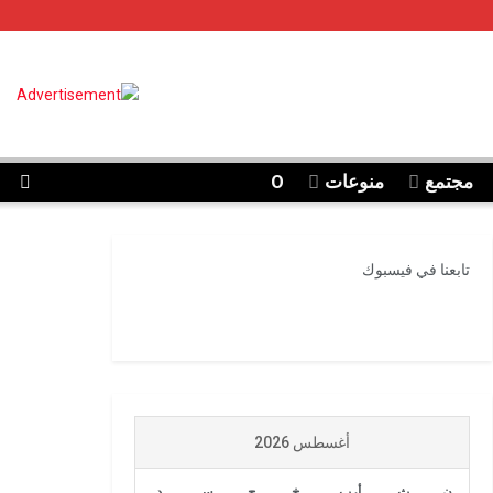
مجتمع
منوعات
O
تابعنا في فيسبوك
أغسطس 2026
ن
ث
أرب
خ
ج
س
د