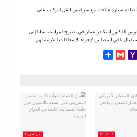
يوم جراء حادث تصادم سيارة شاحنة مع سرفيس لنقل الركاب على
وس الدكتور اسكندر عمار في تصريح لمراسلة سانا إلى
ال باقي المصابين لإجراء الإسعافات اللازمة لهم
S
G
Y
h
m
a
e
ar
ail
h
e
o
g
o
M
ail
SLIDER
من سورية