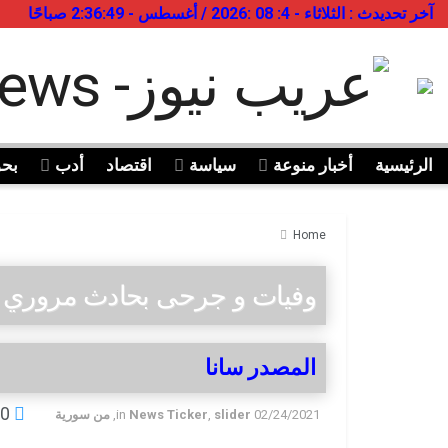
آخر تحديدث : الثلاثاء - 4: 08 :2026 / أغسطس - 2:36:49 صباحًا
الرئيسية
أخبار منوعة
سياسة
اقتصاد
أدب
بح
Home
وفيات و جرحى بحادث مروري 
المصدر سانا
0
02/24/2021
slider
,
News Ticker
in
,
من سورية