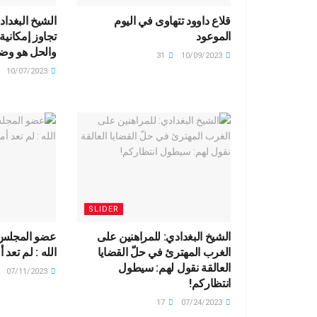
قلاع داوود تتهاوى في اليوم
الشيخ البغداد
الموعود
تجاوز إمكاني
والحل هو وضع
31
10/09/2023
10/07/2023
SLIDER
الشيخ البغدادي: للمراهنين على
عضو المجلس
الغرب المهترئ في حلّ القضايا
الله : لم تعد 
العالقة نقول لهم: سيطول
07/11/2023
انتظاركم!
17
07/24/2023