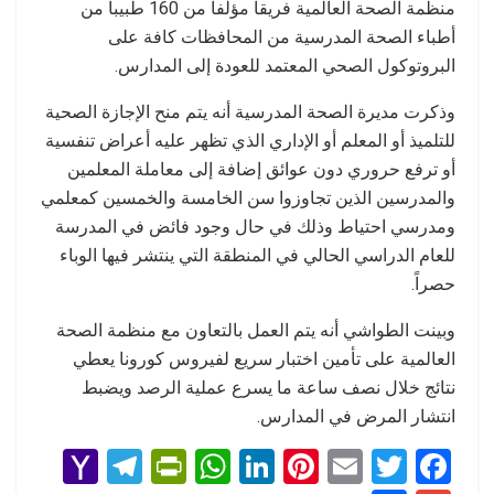
منظمة الصحة العالمية فريقا مؤلفا من 160 طبيبا من
أطباء الصحة المدرسية من المحافظات كافة على
البروتوكول الصحي المعتمد للعودة إلى المدارس.
وذكرت مديرة الصحة المدرسية أنه يتم منح الإجازة الصحية
للتلميذ أو المعلم أو الإداري الذي تظهر عليه أعراض تنفسية
أو ترفع حروري دون عوائق إضافة إلى معاملة المعلمين
والمدرسين الذين تجاوزوا سن الخامسة والخمسين كمعلمي
ومدرسي احتياط وذلك في حال وجود فائض في المدرسة
للعام الدراسي الحالي في المنطقة التي ينتشر فيها الوباء
حصراً.
وبينت الطواشي أنه يتم العمل بالتعاون مع منظمة الصحة
العالمية على تأمين اختبار سريع لفيروس كورونا يعطي
نتائج خلال نصف ساعة ما يسرع عملية الرصد ويضبط
انتشار المرض في المدارس.
Y
T
Pr
W
Li
Pi
E
T
F