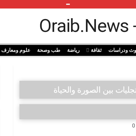
وث ودراسات
ثقافة
رياضة
طب وصحة
علوم ومعارف
جليات بين الصورة والحياة
0