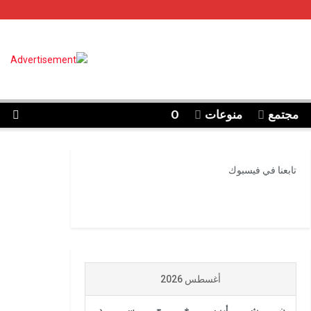
مجتمع
منوعات
O
تابعنا في فيسبوك
أغسطس 2026
ن
ث
أرب
خ
ج
س
د