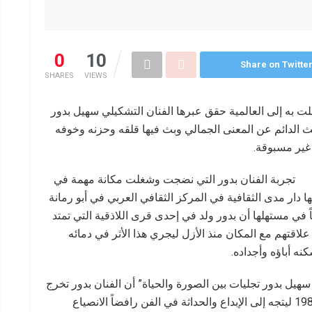
0
10
Share on Twitte
SHARES
VIEWS
لت به إلى العالمية حقق عبرها الفنان التشكيلي سهيل بدور
ث الدائم عن المعنى الجمالي وبث فيها قلقه وحزنه وخوفه
غير مسبوقة.
تجربة الفنان بدور التي نضجت وشغلت مكانة مهمة في
ها دار مدى الثقافية في المركز الثقافي العربي في أبو رمانة
في مستهلها أن بدور ولد في إحدى قرى اللاذقية التي تمتد
علاقتهم مع المكان منذ الأزل ليجري هذا الأثر في دمائه
نه أباؤه وأجداده.
هيل بدور تجليات بين الصورة والحياة” أن الفنان بدور تخرج
في كلية الفنون الجميلة بدمشق قسم النحت عام 1981 ليتجه إلى الإبداع والحداثة في الفن رافضاً الانصياع