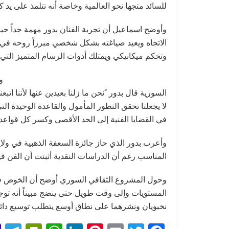
للسائد متجها نحو العالمية وخاصة أنه تتلمذ على يد 
وأوضح اسماعيل أن تجربة الفنان بدور مهمة جداً حي
الاتجاه ويعيد صياغته بشكل شخصي مبرزاً روحه في الع
وتحكم ميكانيكي ويمتلك أدوات الرسام المتميز التي
و
السورية قال بدور “نحن ما زلنا بعيدين عنها لأننا اتب
لا يجعلنا نحقق التطور المأمول والقاعدة الوحيدة ا
في القضايا الفنية إلى الحد الأقصى وكسر كل قواعد
وأعرب بدور الذي حاز جائزة السعفة الذهبية في ولاي
المناسب رغم أن الدراسات النقدية أثبتت أن الفن قيم
وحول المشروع الثقافي السوري أوضح أن الخوض في 
المستويات وإلى وقت طويل حتى ينضج مبيناً أنه توج
نخبويان ونشرهما على نطاق أوسع يتطلب توسيع دائرة 