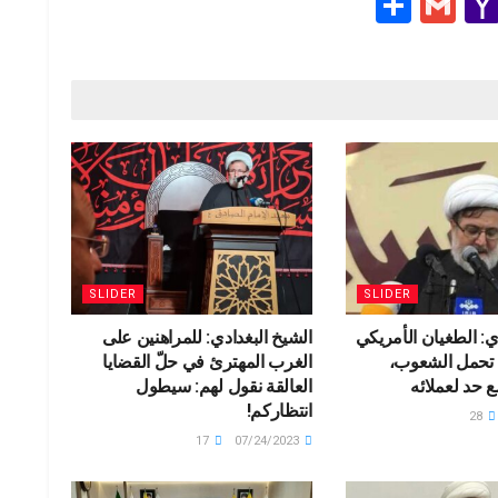
S
G
Y
h
m
a
e
ar
ail
h
e
o
g
o
M
ail
SLIDER
SLIDER
ي: الطغيان الأمريكي
الشيخ البغدادي: للمراهنين على
ة تحمل الشعوب،
الغرب المهترئ في حلّ القضايا
 حد لعملائه
العالقة نقول لهم: سيطول
انتظاركم!
28
17
07/24/2023