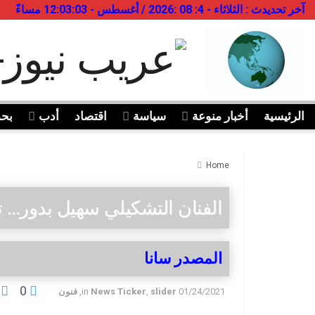
آخر تحديدث : الثلاثاء - 4: 08 :2026 / أغسطس - 12:03:03 مساءً
الرئيسية
أخبار منوعة
سياسة
اقتصاد
أدب
بح
Home
الفنان التشكيلي سهيل بدور… ت
المصدر سانا
0
01/24/2021
slider
,
News Ticker
in
,
فنون